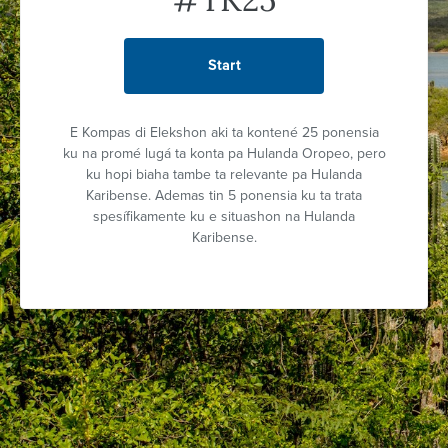
Start
E Kompas di Elekshon aki ta kontené 25 ponensia
ku na promé lugá ta konta pa Hulanda Oropeo, pero
ku hopi biaha tambe ta relevante pa Hulanda
Karibense. Ademas tin 5 ponensia ku ta trata
spesífikamente ku e situashon na Hulanda
Karibense.